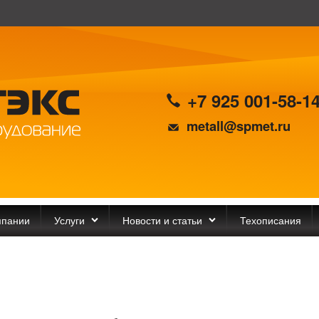
+7 925 001-58-1
metall@spmet.ru
мпании
Услуги
Новости и статьи
Техописания