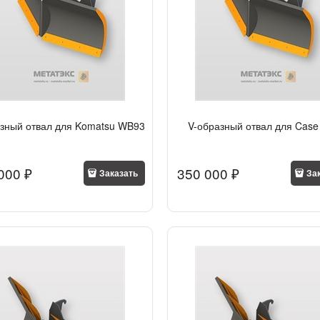
азный отвал для Komatsu WB93
V-образный отвал для Case
000
 ₽
350 000
 ₽
Заказать
За