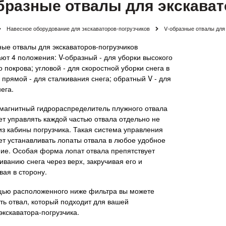
бразные отвалы для экскават
Навесное оборудование для экскаваторов-погрузчиков
V-образные отвалы для
ные отвалы для экскаваторов-погрузчиков
ют 4 положения: V-образный - для уборки высокого
 покрова; угловой - для скоростной уборки снега в
 прямой - для сталкивания снега; обратный V - для
ега.
магнитный гидрораспределитель плужного отвала
ет управлять каждой частью отвала отдельно не
из кабины погрузчика. Такая система управления
ет устанавливать лопаты отвала в любое удобное
ие. Особая форма лопат отвала препятствует
иванию снега через верх, закручивая его и
вая в сторону.
ью расположенного ниже фильтра вы можете
ть отвал, который подходит для вашей
экскаватора-погрузчика.