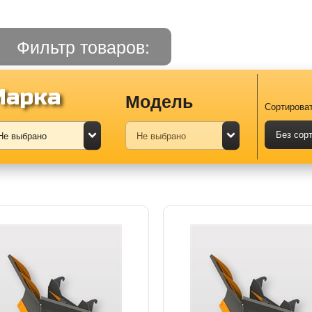
Фильтр товаров:
Марка
Модель
Сортироват
Без сор