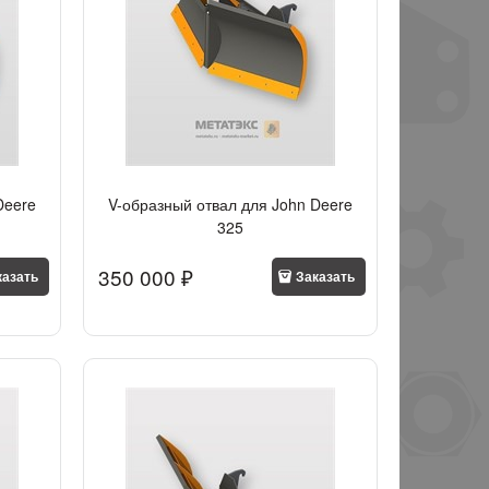
Deere
V-образный отвал для John Deere
325
350 000
 ₽
казать
Заказать