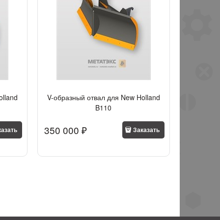
olland
V-образный отвал для New Holland
B110
350 000
 ₽
казать
Заказать