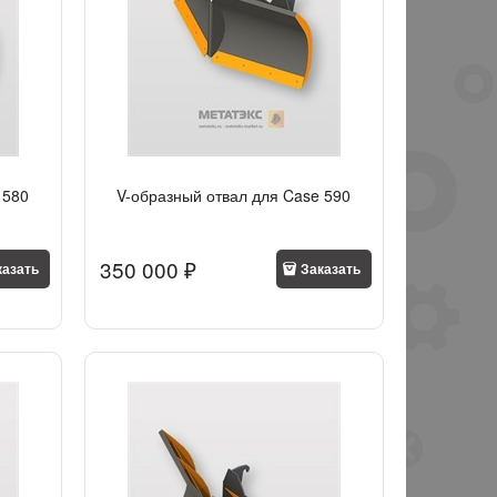
 580
V-образный отвал для Case 590
350 000
 ₽
казать
Заказать