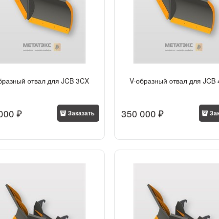
бразный отвал для JCB 3CX
V-образный отвал для JCB
000
 ₽
350 000
 ₽
Заказать
За