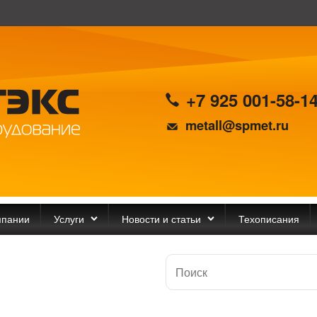
+7 925 001-58-1
metall@spmet.ru
мпании
Услуги
Новости и статьи
Техописания