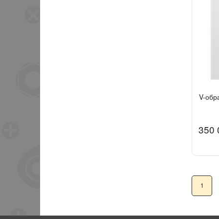
V-обр
350 
1