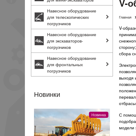
V-о
Навесное оборудование
для телескопических
Главная
погрузчиков
V-образ
Навесное оборудование
принима
для экскаваторов-
снежного
погрузчиков
сторону;
сбора сн
Навесное оборудование
для фронтальных
Электро
погрузчиков
позволя
выходя 
позволя
положен
Новинки
перевал
отбрасы
С помощ
Новинка
подобра
модели 