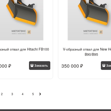
азный отвал для Hitachi FB100
V-образный отвал для New H
B90/B95
000
 ₽
350 000
 ₽
Заказать
За
2
3
4
5