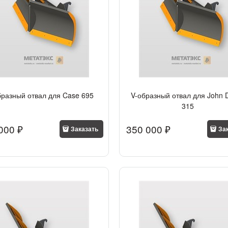
бразный отвал для Case 695
V-образный отвал для John 
315
000
 ₽
350 000
 ₽
Заказать
За