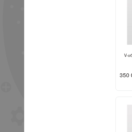
V-о
350 