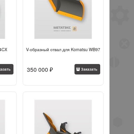
 4CX
V-образный отвал для Komatsu WB97
350 000
 ₽
казать
Заказать