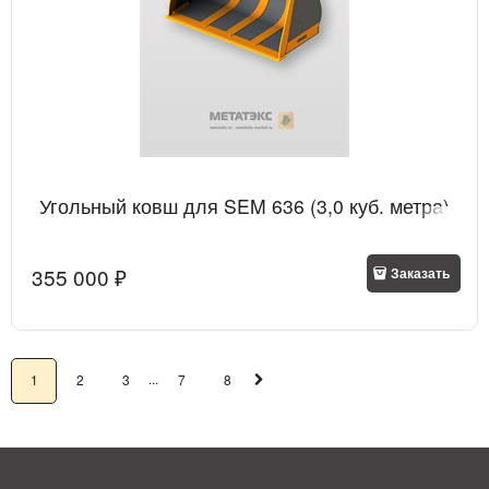
Угольный ковш для SEM 636 (3,0 куб. метра)
355 000
 ₽
Заказать
...
1
2
3
7
8