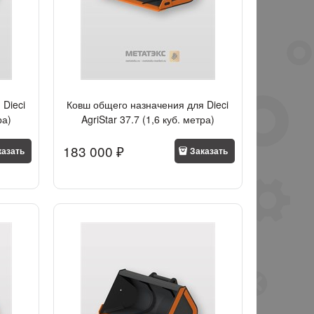
 Dieci
Ковш общего назначения для Dieci
ра)
AgriStar 37.7 (1,6 куб. метра)
183 000
 ₽
казать
Заказать