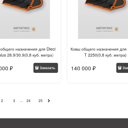
общего назначения для Dieci
Ковш общего назначения для 
lus 28.9/30.9(0,8 куб. метра)
T 2250(0,8 куб. метра)
000
 ₽
140 000
 ₽
Заказать
За
...
2
3
24
25