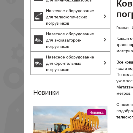
Ков
пог
Навесное оборудование
для телескопических
погрузчиков
Главная
Навесное оборудование
Ковши о
для экскаваторов-
транспо
погрузчиков
материа
Навесное оборудование
Все ков
для фронтальных
части ко
погрузчиков
По жела
укомпле
Метатэк
Новинки
метров.
С помощ
подобра
Новинка
телескоп