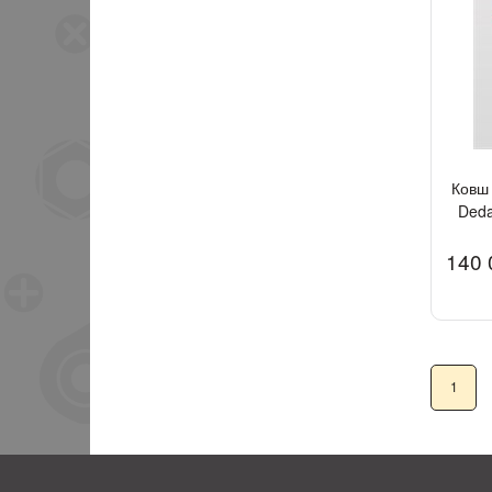
Ковш 
Deda
140 
1