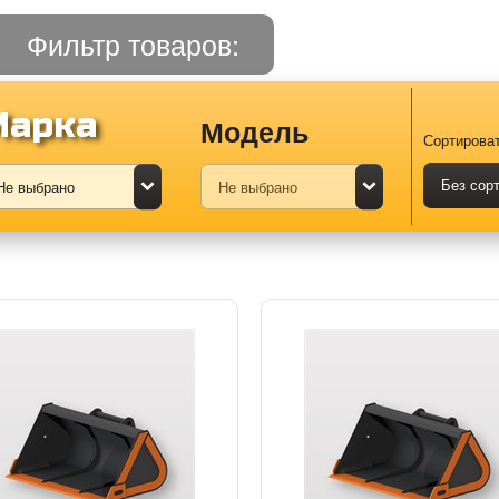
Фильтр товаров:
Марка
Модель
Сортироват
Без сор