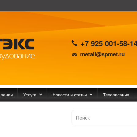
+7 925 001-58-1
metall@spmet.ru
мпании
Услуги
Новости и статьи
Техописания