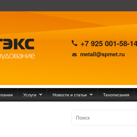
+7 925 001-58-1
metall@spmet.ru
мпании
Услуги
Новости и статьи
Техописания