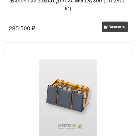
Вилочный захват для XCMG LW300 (г/п 2500
кг)
285 500
 ₽
Заказать