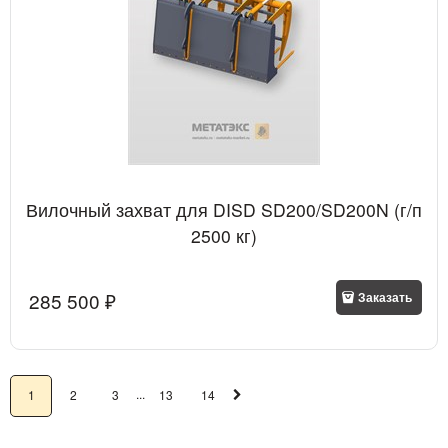
Вилочный захват для DISD SD200/SD200N (г/п
2500 кг)
285 500
 ₽
Заказать
...
1
2
3
13
14