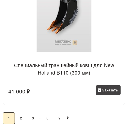
Специальный траншейный ковш для New
Holland B110 (300 мм)
41 000
 ₽
Заказать
...
1
2
3
8
9