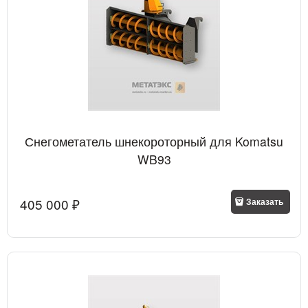
Снегометатель шнекороторный для Komatsu
WB93
405 000
 ₽
Заказать