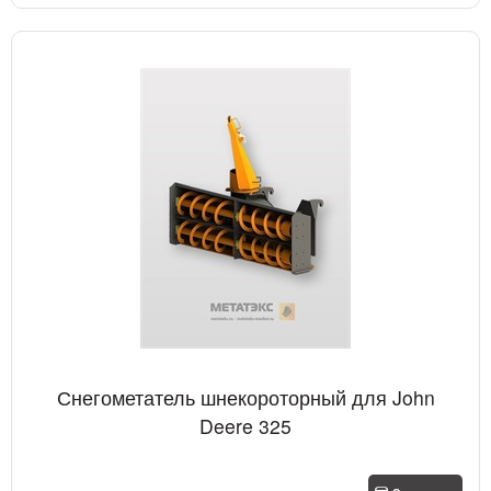
Снегометатель шнекороторный для John
Deere 325