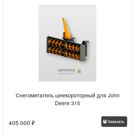
Снегометатель шнекороторный для John
Deere 315
405 000
 ₽
Заказать