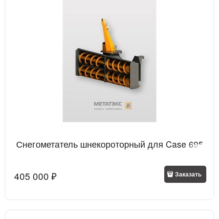
Снегометатель шнекороторный для Case 695
405 000
 ₽
Заказать