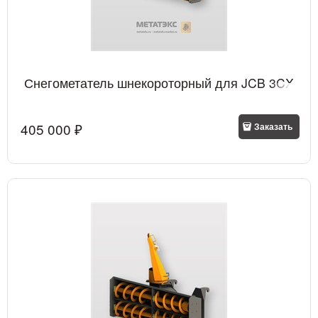
Снегометатель шнекороторный для JCB 3CX
405 000
 ₽
Заказать