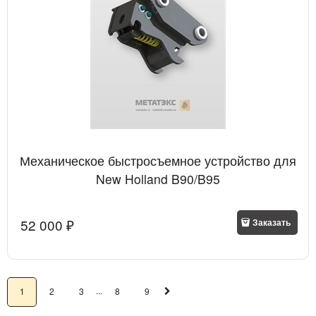
Механическое быстросъемное устройство для
New Holland B90/B95
52 000
 ₽
Заказать
...
1
2
3
8
9