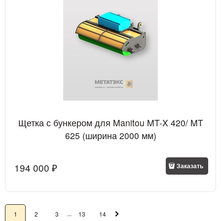
Щетка с бункером для Manitou MT-X 420/ MT
625 (ширина 2000 мм)
194 000
 ₽
Заказать
...
1
2
3
13
14