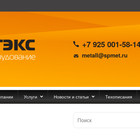
+7 925 001-58-1
metall@spmet.ru
мпании
Услуги
Новости и статьи
Техописания