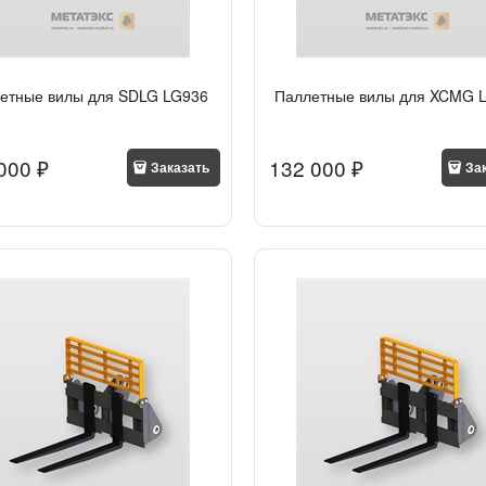
етные вилы для SDLG LG936
Паллетные вилы для XCMG 
000
 ₽
132 000
 ₽
Заказать
За