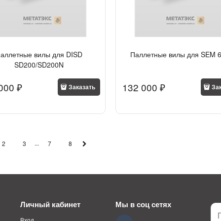
аллетные вилы для DISD
Паллетные вилы для SEM 
SD200/SD200N
000
 ₽
132 000
 ₽
Заказать
За
...
2
3
7
8
Личный кабинет
Мы в соц сетях
Вход