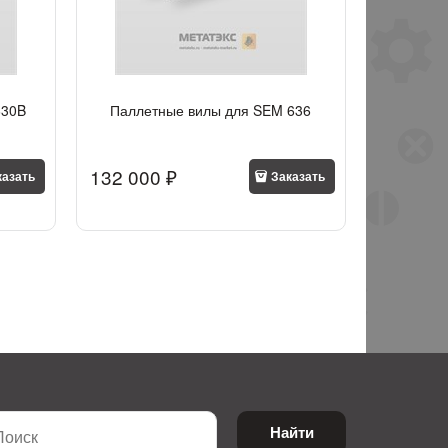
630B
Паллетные вилы для SEM 636
132 000
 ₽
казать
Заказать
Найти