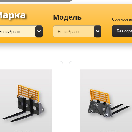
Марка
Модель
Сортироват
Без сор