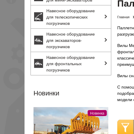
Пал
Навесное оборудование
для телескопических
Главная
погрузчиков
Паллетн
Навесное оборудование
разгруз
для экскаваторов-
Вилы Ме
погрузчиков
фронтал
Навесное оборудование
классич
для фронтальных
преимущ
погрузчиков
Вилы сн
С помощ
Новинки
подобра
модели 
Новинка