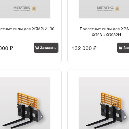
летные вилы для XCMG ZL30
Паллетные вилы для XG
XG931/XG932H
000
 ₽
132 000
 ₽
Заказать
За