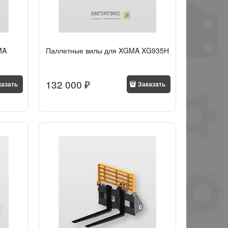
MA
Паллетные вилы для XGMA XG935H
132 000
 ₽
казать
Заказать