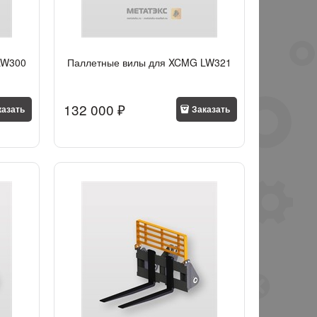
LW300
Паллетные вилы для XCMG LW321
132 000
 ₽
казать
Заказать