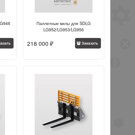
LG946
Паллетные вилы для SDLG
LG952/LG953/LG956
218 000
 ₽
казать
Заказать