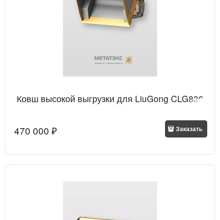
Ковш высокой выгрузки для LiuGong CLG836
470 000
 ₽
Заказать