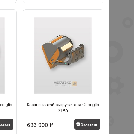
anglin
Ковш высокой выгрузки для Changlin
ZL50
693 000
 ₽
казать
Заказать