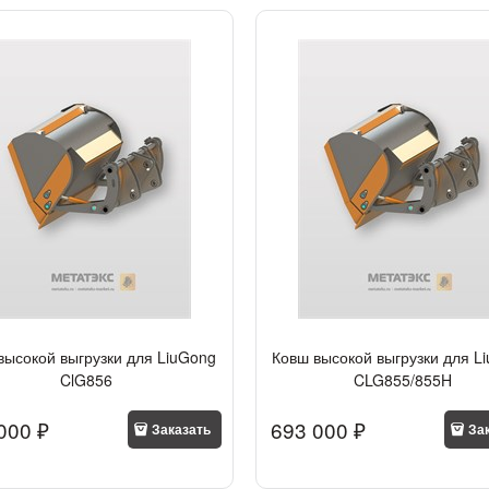
высокой выгрузки для LiuGong
Ковш высокой выгрузки для L
ClG856
CLG855/855H
000
 ₽
693 000
 ₽
Заказать
За