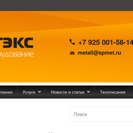
+7 925 001-58-1
metall@spmet.ru
мпании
Услуги
Новости и статьи
Техописания