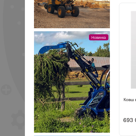
Новинка
Ковш 
693 