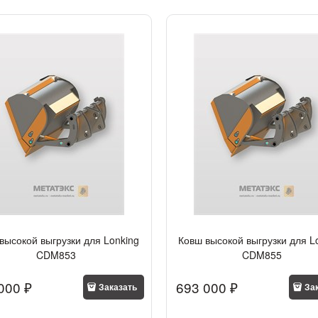
высокой выгрузки для Lonking
Ковш высокой выгрузки для L
CDM853
CDM855
000
 ₽
693 000
 ₽
Заказать
За