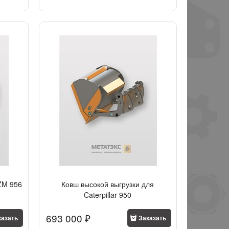
ZM 956
Ковш высокой выгрузки для
Caterpillar 950
693 000
 ₽
казать
Заказать