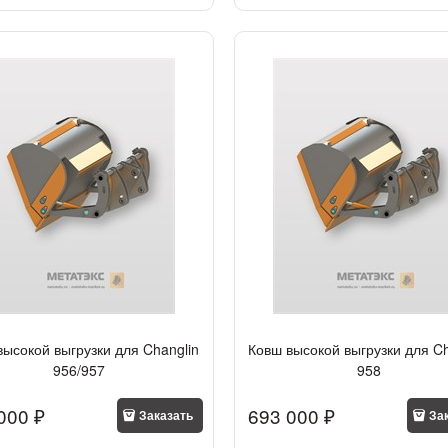
высокой выгрузки для Changlin
Ковш высокой выгрузки для Ch
956/957
958
000
 ₽
693 000
 ₽
Заказать
За