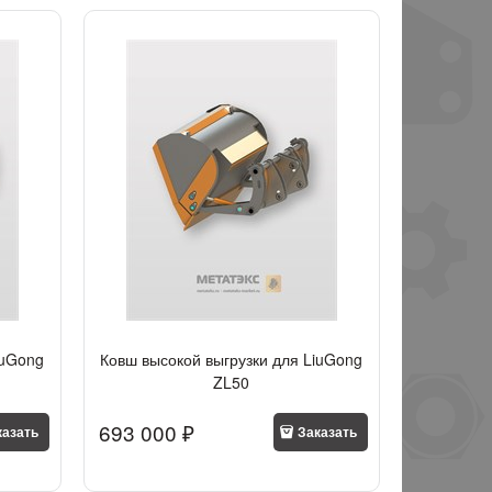
iuGong
Ковш высокой выгрузки для LiuGong
ZL50
693 000
 ₽
казать
Заказать