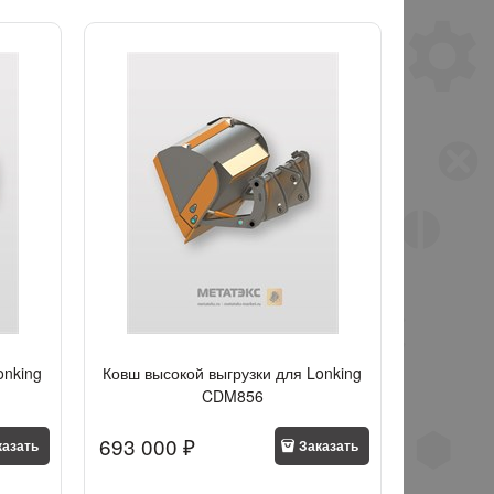
onking
Ковш высокой выгрузки для Lonking
CDM856
693 000
 ₽
казать
Заказать