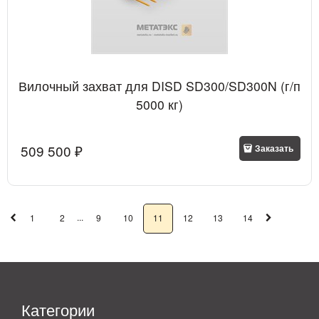
Вилочный захват для DISD SD300/SD300N (г/п
5000 кг)
509 500
 ₽
Заказать
...
1
2
9
10
11
12
13
14
Категории