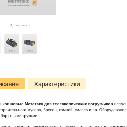
Увеличить
исание
Характеристики
ы ковшевые Метатэкс для телескопических погрузчиков
исполь
- строительного мусора, бревен, камней, силоса и пр. Оборудовани
абаритными грузами.
форма верхнего прижима захвата позволяет загружать и удерживат