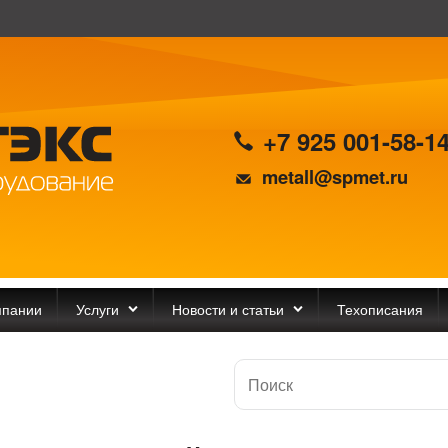
+7 925 001-58-1
metall@spmet.ru
мпании
Услуги
Новости и статьи
Техописания