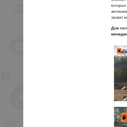
которых
желанию
захват 
Для тог
менедже