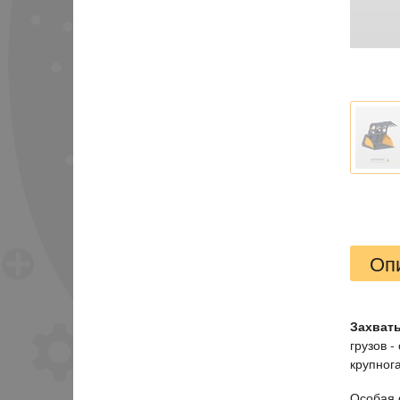
Оп
Захват
грузов 
крупног
Особая 