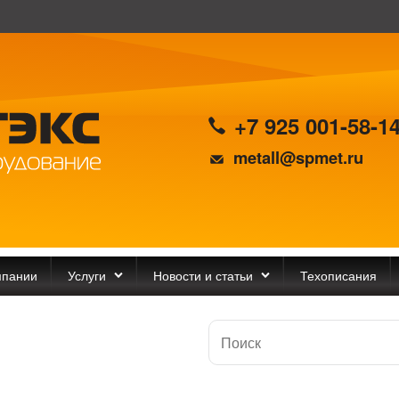
+7 925 001-58-1
metall@spmet.ru
мпании
Услуги
Новости и статьи
Техописания