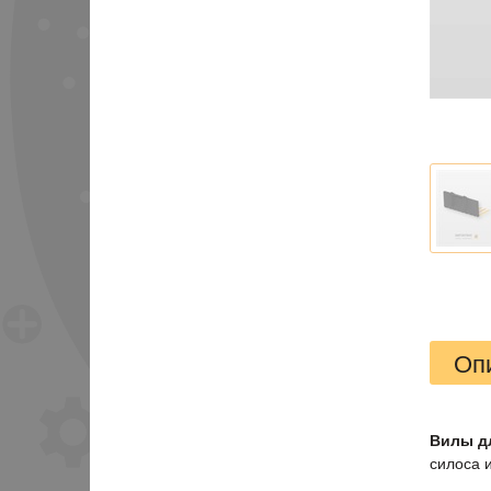
Оп
Вилы дл
силоса 