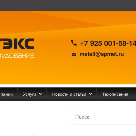
+7 925 001-58-1
metall@spmet.ru
мпании
Услуги
Новости и статьи
Техописания