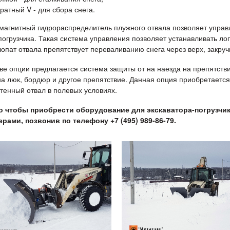
ратный V - для сбора снега.
магнитный гидрораспределитель плужного отвала позволяет управл
погрузчика. Такая система управления позволяет устанавливать л
опат отвала препятствует переваливанию снега через верх, закручи
тве опции предлагается система защиты от на наезда на препятстви
на люк, бордюр и другое препятствие. Данная опция приобретается
тенный отвал в полевых условиях.
о чтобы приобрести оборудование для экскаватора-погрузчи
рами, позвонив по телефону +7 (495) 989-86-79.