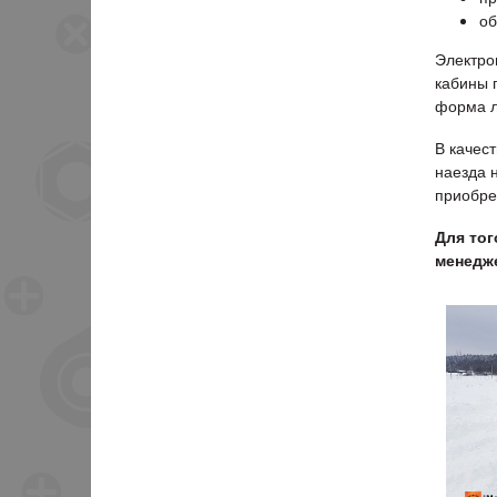
об
Электро
кабины 
форма л
В качес
наезда 
приобре
Для тог
менедже