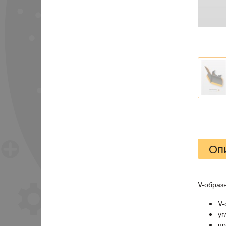
Оп
V-образ
V-
уг
пр