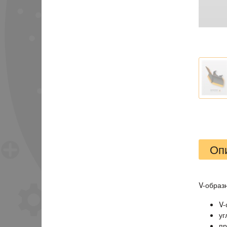
Оп
V-образ
V-
уг
пр