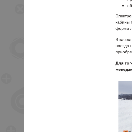
об
Электро
кабины 
форма л
В качес
наезда 
приобре
Для тог
менедже