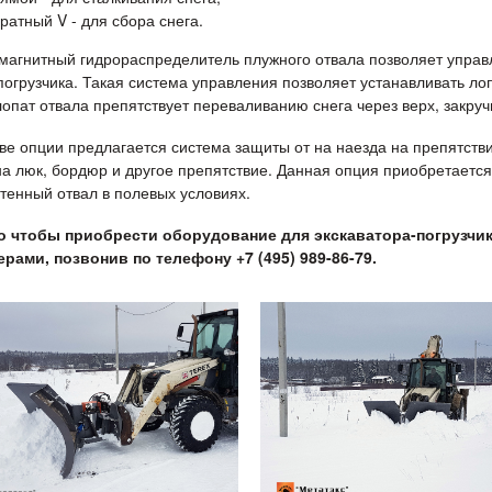
ратный V - для сбора снега.
магнитный гидрораспределитель плужного отвала позволяет управл
погрузчика. Такая система управления позволяет устанавливать л
опат отвала препятствует переваливанию снега через верх, закручи
тве опции предлагается система защиты от на наезда на препятстви
на люк, бордюр и другое препятствие. Данная опция приобретается
тенный отвал в полевых условиях.
о чтобы приобрести оборудование для экскаватора-погрузчи
рами, позвонив по телефону +7 (495) 989-86-79.