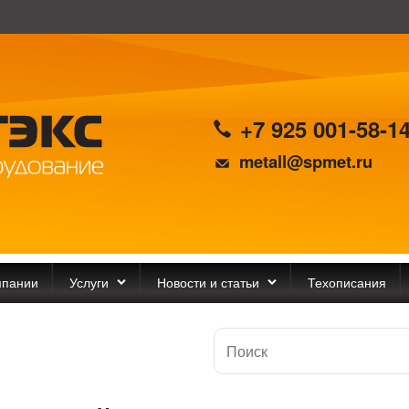
+7 925 001-58-1
metall@spmet.ru
мпании
Услуги
Новости и статьи
Техописания