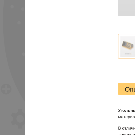
Оп
Угольн
материал
В отлич
дополни