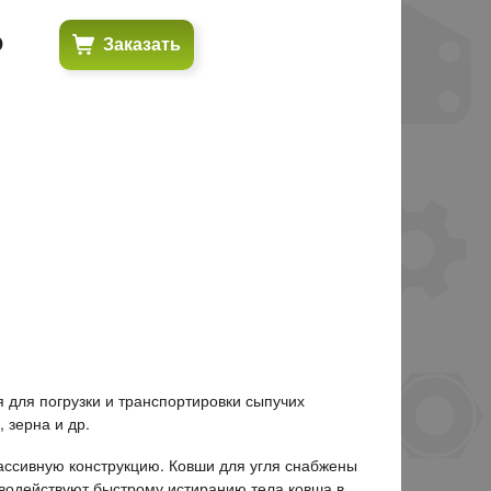
₽
Заказать
 для погрузки и транспортировки сыпучих
, зерна и др.
ассивную конструкцию. Ковши для угля снабжены
водействуют быстрому истиранию тела ковша в