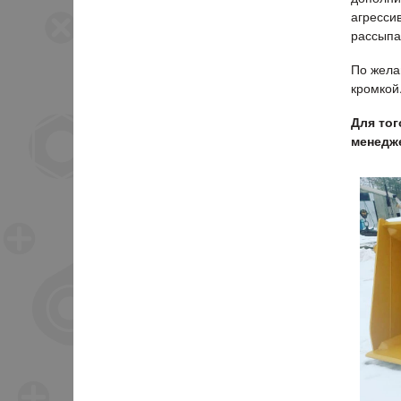
агресси
рассыпа
По жела
кромкой
Для тог
менедже