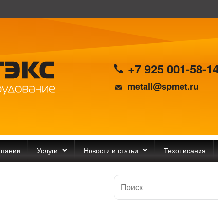
+7 925 001-58-1
metall@spmet.ru
мпании
Услуги
Новости и статьи
Техописания