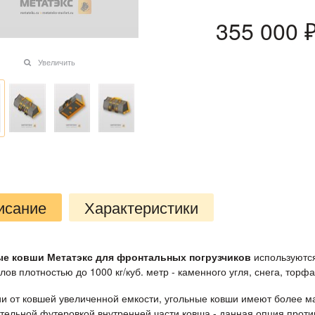
355 000
 
Увеличить
исание
Характеристики
ые ковши Метатэкс для фронтальных погрузчиков
используются
ов плотностью до 1000 кг/куб. метр - каменного угля, снега, торфа
ии от ковшей увеличенной емкости, угольные ковши имеют более м
тельной футеровкой внутренней части ковша - данная опция проти