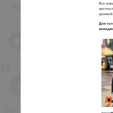
Все ков
жесткос
кромкой
Для тог
менедже