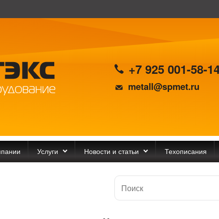
+7 925 001-58-1
metall@spmet.ru
мпании
Услуги
Новости и статьи
Техописания