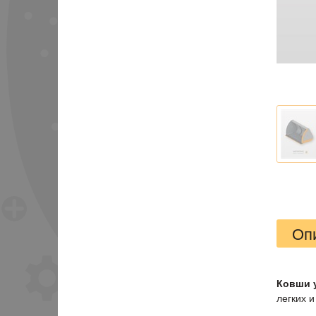
Оп
Ковши у
легких и