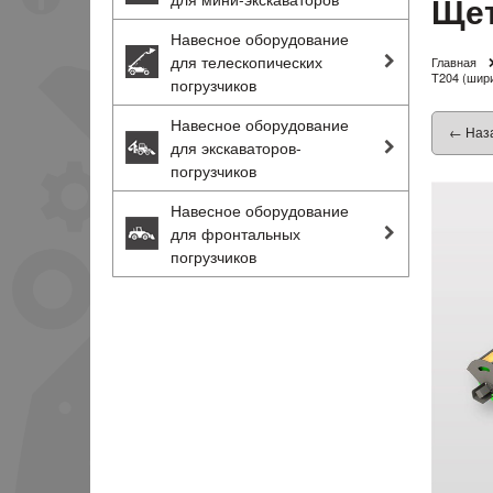
Щет
Навесное оборудование
для телескопических
Главная
T204 (шир
погрузчиков
Навесное оборудование
← Наз
для экскаваторов-
погрузчиков
Навесное оборудование
для фронтальных
погрузчиков