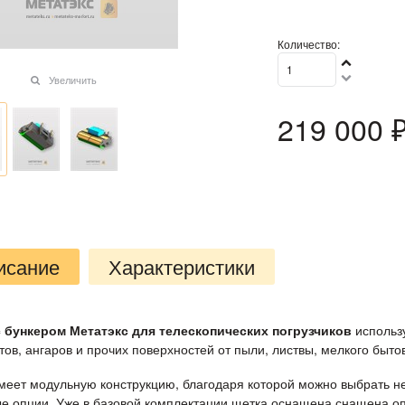
Количество:
Увеличить
219 000
 
исание
Характеристики
 бункером Метатэкс для телескопических погрузчиков
использ
ов, ангаров и прочих поверхностей от пыли, листвы, мелкого бытов
меет модульную конструкцию, благодаря которой можно выбрать н
е опции. Уже в базовой комплектации щетка оснащена снащена оп