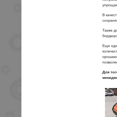
упрощае
В качес
сохраня
Также д
бордюро
Еще одн
количес
орошающ
позволя
Для тог
менедже