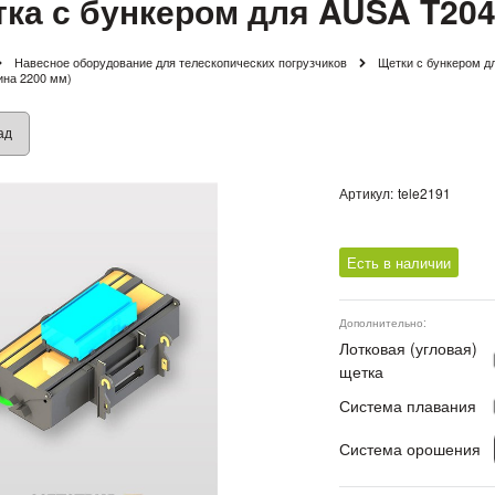
ка с бункером для AUSA T204
Навесное оборудование для телескопических погрузчиков
Щетки с бункером д
ина 2200 мм)
ад
Артикул:
tele2191
Есть в наличии
Дополнительно:
Лотковая (угловая)
щетка
Система плавания
Система орошения