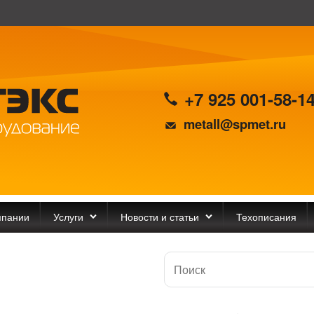
+7 925 001-58-1
metall@spmet.ru
мпании
Услуги
Новости и статьи
Техописания