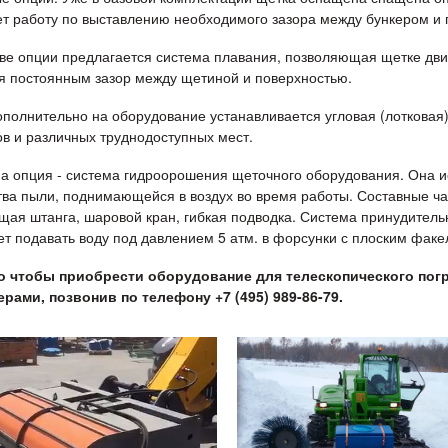
т работу по выставлению необходимого зазора между бункером и 
тве опции предлагается система плавания, позволяющая щетке двиг
я постоянным зазор между щетиной и поверхностью.
ополнительно на оборудование устанавливается угловая (лотковая)
в и различных труднодоступных мест.
а опция - система гидроорошения щеточного оборудования. Она и
тва пыли, поднимающейся в воздух во время работы. Составные ча
ая штанга, шаровой кран, гибкая подводка. Система принудительн
ет подавать воду под давлением 5 атм. в форсунки с плоским фак
о чтобы приобрести оборудование для телескопического пог
рами, позвонив по телефону +7 (495) 989-86-79.