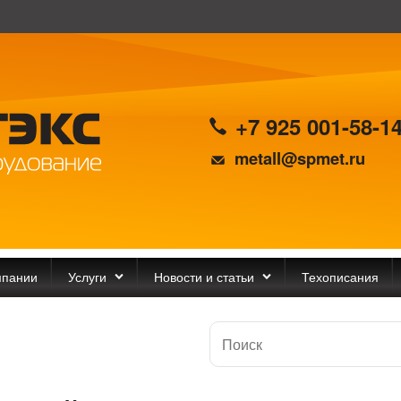
+7 925 001-58-1
metall@spmet.ru
мпании
Услуги
Новости и статьи
Техописания