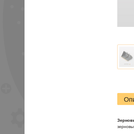
Оп
Зерновы
зерновых