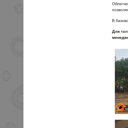
Облегче
позволя
В базов
Для тог
менедже