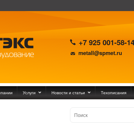
+7 925 001-58-1
metall@spmet.ru
мпании
Услуги
Новости и статьи
Техописания