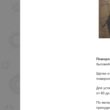
Поворо
бытовой
Щетки о
поверхн
Для уст
от 60 д
По жела
принуди