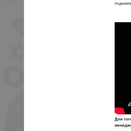
поднима
Для тог
менедже