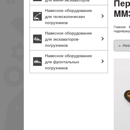
Пер
MM
Навесное оборудование
для телескопических
погрузчиков
Главная
гидровраща
Навесное оборудование
для экскаваторов-
погрузчиков
← Наз
Навесное оборудование
для фронтальных
погрузчиков