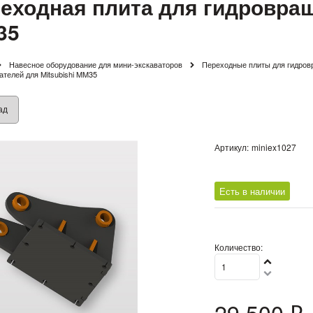
еходная плита для гидровращ
35
Навесное оборудование для мини-экскаваторов
Переходные плиты для гидров
телей для Mitsubishi MM35
ад
Артикул:
miniex1027
Есть в наличии
Количество:
29 500
 ₽