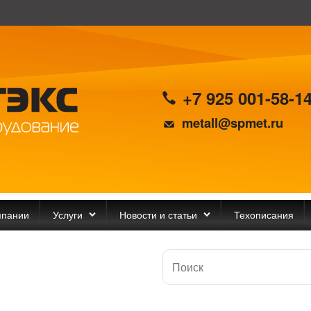
+7 925 001-58-1
metall@spmet.ru
мпании
Услуги
Новости и статьи
Техописания