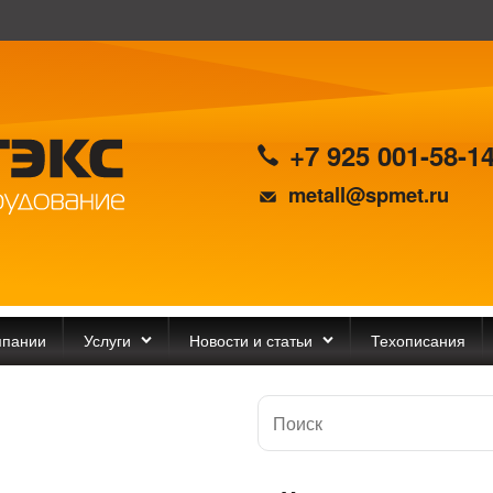
+7 925 001-58-1
metall@spmet.ru
мпании
Услуги
Новости и статьи
Техописания