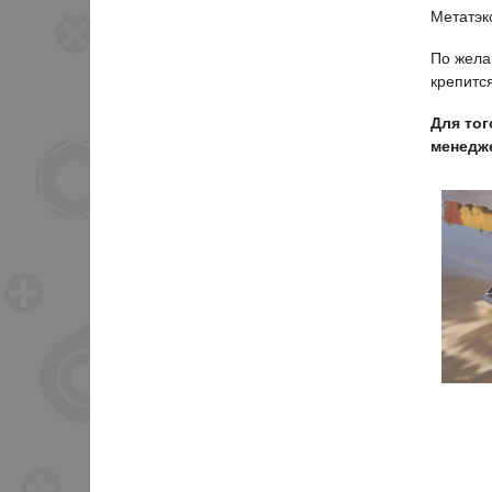
Метатэк
По жела
крепитс
Для тог
менедже