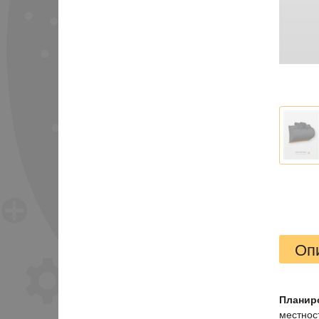
Оп
Планир
местност