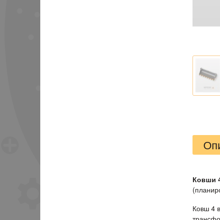
Оп
Ковши 4
(планир
Ковш 4 
трансфо