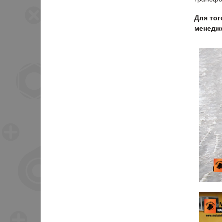
Для тог
менедже