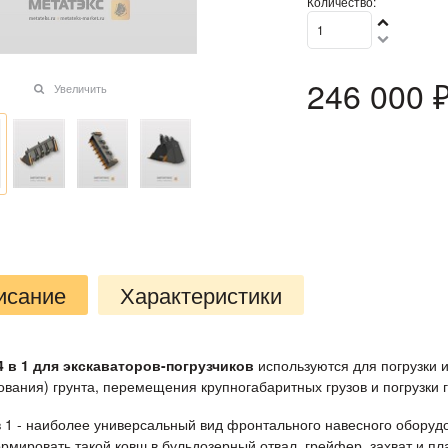
Количество:
246 000
 
Увеличить
исание
Характеристики
 в 1 для экскаваторов-погрузчиков
используются для погрузки 
ования) грунта, перемещения крупногабаритных грузов и погрузки
в 1 - наиболее универсальный вид фронтального навесного оборуд
рмировать такой ковш в бульдозерный отвал, грейфер, захват и п