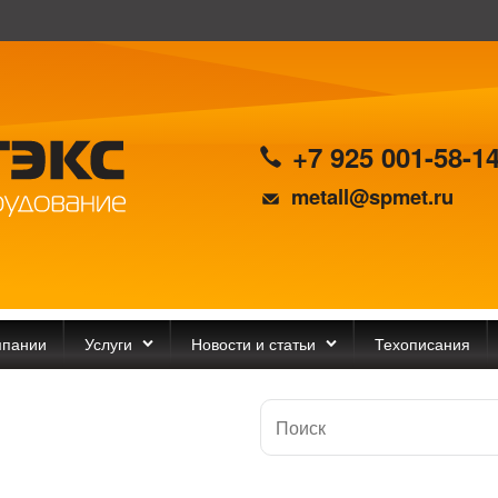
+7 925 001-58-1
metall@spmet.ru
мпании
Услуги
Новости и статьи
Техописания