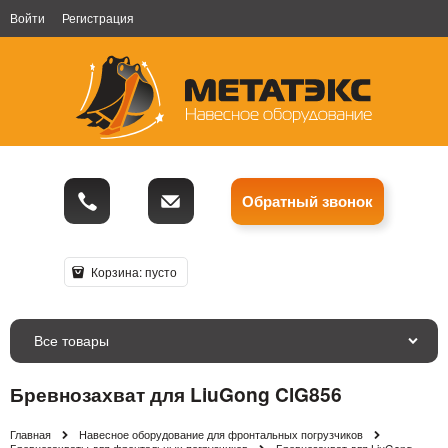
Войти
Регистрация
Обратный звонок
Корзина:
пусто
Все товары
Бревнозахват для LiuGong ClG856
Главная
Навесное оборудование для фронтальных погрузчиков
Бревнозахваты для фронтальных погрузчиков
Бревнозахват для LiuGong