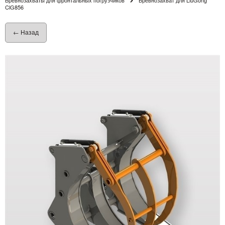
ClG856
← Назад