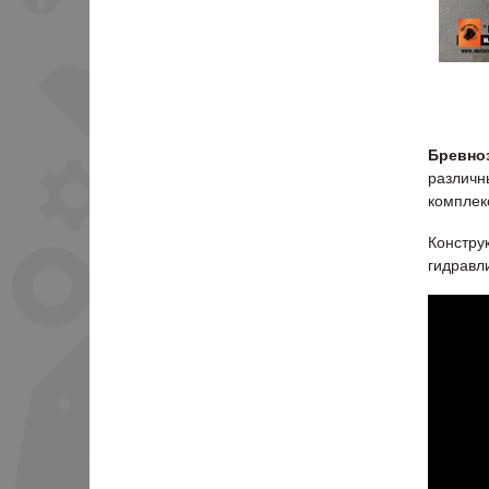
Бревно
различн
комплек
Констру
гидравл