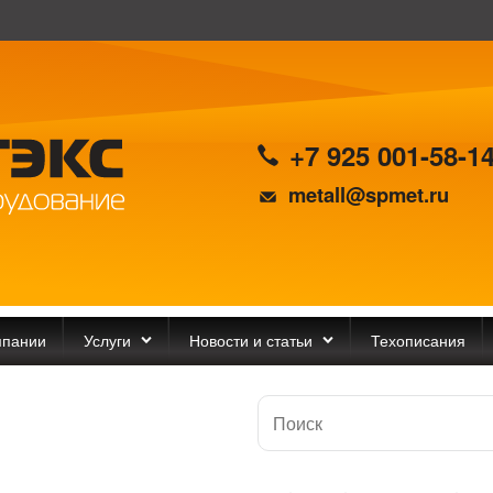
+7 925 001-58-1
metall@spmet.ru
мпании
Услуги
Новости и статьи
Техописания